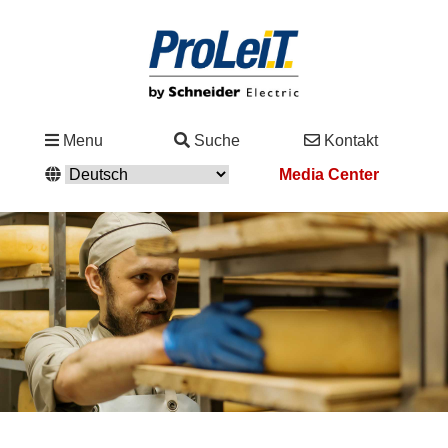
Branchen
Menu
Suche
Kontakt
&
Media Center
Lösungen
Kontakt
Service
&
Support
Academy
&