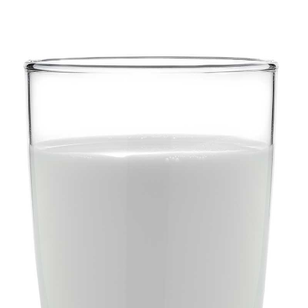
Training
News
&
Events
Partner
Über
ProLeiT