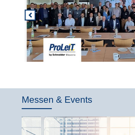
e…
lesen >
Messen & Events
r