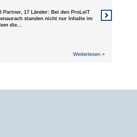
 Partner, 17 Länder: Bei den ProLeiT
naurach standen nicht nur Inhalte im
lem die…
Weiterlesen >
1
2
3
4
5
brewmaxx alle
Griff
sttäler ausnutzen und effizienter in eine