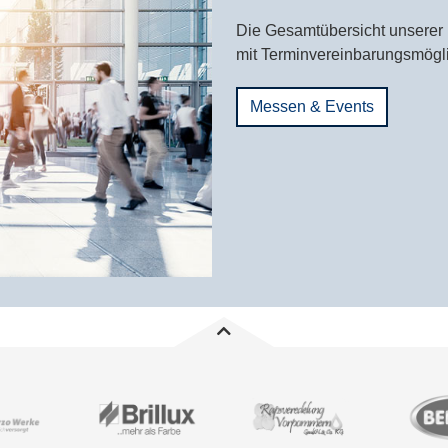
nachhaltige Zukunft star
Die Gesamtübersicht unserer
Borg Brauerei…
mit Terminvereinbarungsmöglic
Messen & Events
Alle News anzeigen
Alle News anzeigen