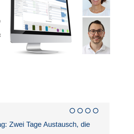
n
t
1
2
3
4
g: Zwei Tage Austausch, die