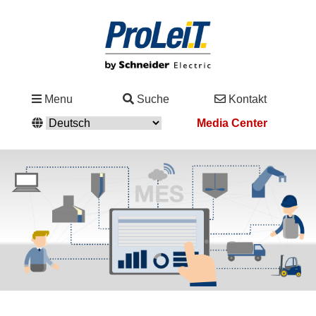
Branchen
Menu
Suche
Kontakt
&
Media Center
Lösungen
Service
&
Support
Academy
&