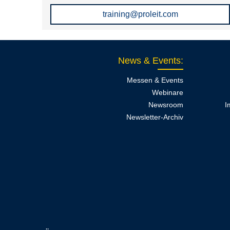
training@proleit.com
News & Events
:
Messen & Events
Webinare
Newsroom
I
Newsletter-Archiv