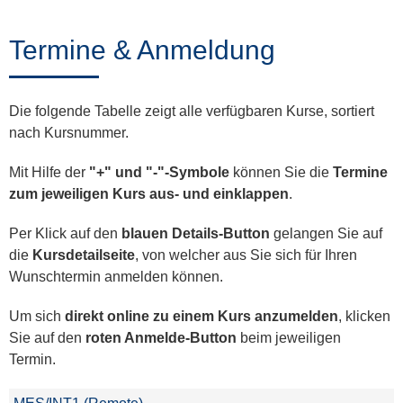
Training
Termine & Anmeldung
News
Die folgende Tabelle zeigt alle verfügbaren Kurse, sortiert
&
nach Kursnummer.
Events
Mit Hilfe der
"+" und "-"-Symbole
können Sie die
Termine
zum jeweiligen Kurs aus- und einklappen
.
Partner
Per Klick auf den
blauen Details-Button
gelangen Sie auf
die
Kursdetailseite
, von welcher aus Sie sich für Ihren
Wunschtermin anmelden können.
Über
Um sich
direkt online zu einem Kurs anzumelden
, klicken
ProLeiT
Sie auf den
roten Anmelde-Button
beim jeweiligen
Termin.