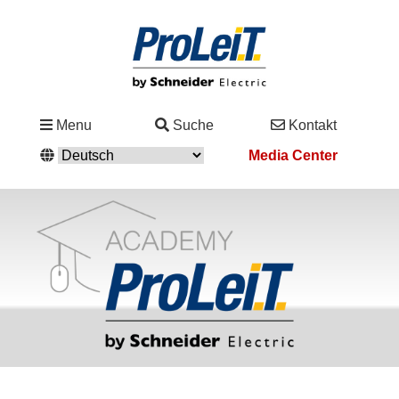
Branchen
Menu
Suche
Kontakt
&
Media Center
Lösungen
Service
&
Support
Academy
&