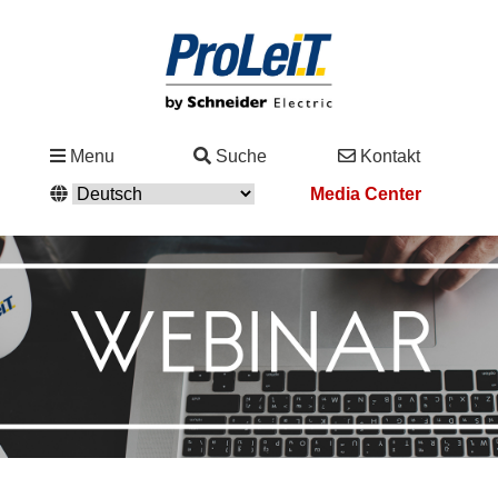
Branchen
Menu
Suche
Kontakt
&
Media Center
Lösungen
Service
&
Support
Academy
&