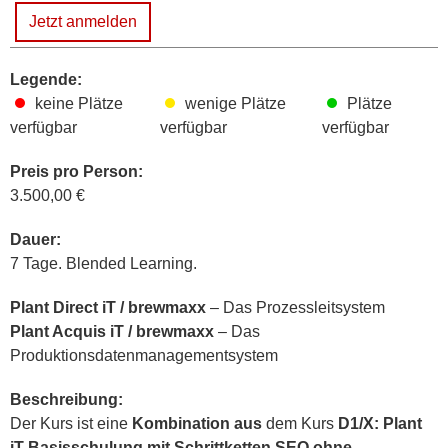
Jetzt anmelden
Legende:
keine Plätze
wenige Plätze
Plätze
verfügbar
verfügbar
verfügbar
Preis pro Person:
3.500,00 €
Dauer:
7 Tage. Blended Learning.
Plant Direct iT / brewmaxx
– Das Prozessleitsystem
Plant Acquis iT / brewmaxx
– Das
Produktionsdatenmanagementsystem
Beschreibung:
Der Kurs ist eine
Kombination aus
dem Kurs
D1/X: Plant
iT Basisschulung mit Schrittketten SEQ ohne