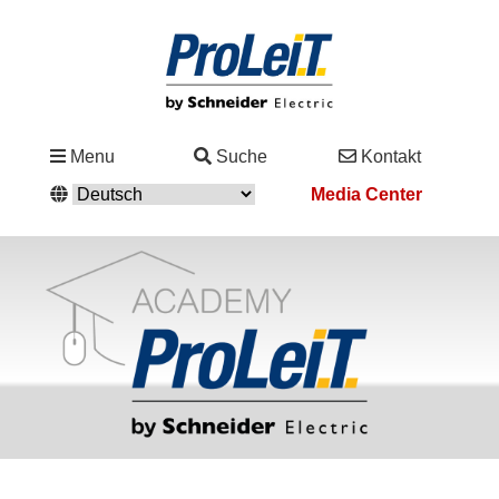
Branchen
Menu
Suche
Kontakt
&
Media Center
Lösungen
Service
&
Support
Academy
&