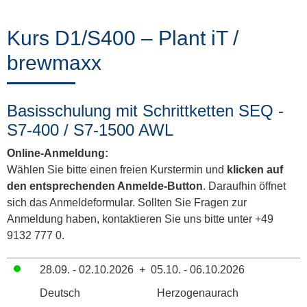
Training
Kurs D1/S400 – Plant iT /
brewmaxx
News
&
Basisschulung mit Schrittketten SEQ -
Events
S7-400 / S7-1500 AWL
Online-Anmeldung:
Wählen Sie bitte einen freien Kurstermin und
klicken auf
Partner
den entsprechenden Anmelde-Button
. Daraufhin öffnet
sich das Anmeldeformular. Sollten Sie Fragen zur
Anmeldung haben, kontaktieren Sie uns bitte unter +49
9132 777 0.
Über
ProLeiT
28.09. - 02.10.2026
+
05.10. - 06.10.2026
Deutsch
Herzogenaurach