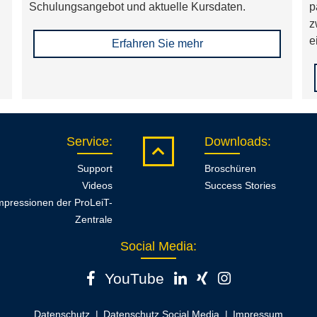
Schulungsangebot und aktuelle Kursdaten.
p
altung (Operation Manager)
z
n Grundrezepten
e
Erfahren Sie mehr
t iT material
Service
:
Downloads
:
Support
Broschüren
Videos
Success Stories
mpressionen der ProLeiT-
Zentrale
Social Media:
YouTube
Datenschutz
Datenschutz Social Media
Impressum