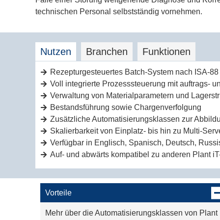
technischen Personal selbstständig vornehmen.
Nutzen
Branchen
Funktionen
Rezepturgesteuertes Batch-System nach ISA-88
Voll integrierte Prozesssteuerung mit auftrags-
Verwaltung von Materialparametern und Lagerstr
Bestandsführung sowie Chargenverfolgung
Zusätzliche Automatisierungsklassen zur Abbild
Skalierbarkeit von Einplatz- bis hin zu Multi-Se
Verfügbar in Englisch, Spanisch, Deutsch, Russi
Auf- und abwärts kompatibel zu anderen Plant i
Nahrungsmittel & Getränke
Auftragsverwaltung und -bearbeitung
Pharma
Electronic Batch Recording nach CFR 21 Part 1
Vorteile
Chemie
Rezepturverwaltung mit Versions-Management n
Mehr über die Automatisierungsklassen von Plant
Agrar-Industrie
Zentrale Engineering-Umgebung für alle Plant i