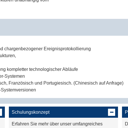
 und chargenbezogener Ereignisprotokollierung
ukturen,
ung kompletter technologischer Abläufe
rver-Systemen
sch, Französisch und Portugiesisch. (Chinesisch auf Anfrage)
T-Systemversionen
1
Schulungskonzept
P
ach frei wählbaren Modellen
Erfahren Sie mehr über unser umfangreiches
D
T-Basissysteme und Module (Configuration Manager)