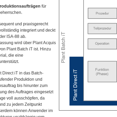
roduktionsaufträgen
für
beherrschen.
equent und praxisgerecht
ollständig integriert und deckt
der ISA-88 ab.
assung wird über Plant Acquis
 von Plant Batch iT ist. Hinzu
ial, die eine
unterstützt.
 Direct iT in das Batch-
aufender Produktion und
nsauftrag bis hinunter zum
tung des Auftrages eingesetzt
age voll ausschöpfen, da
 und zu jedem Zeitpunkt
Außerdem können Anwender im
rekturen unabhängig vom