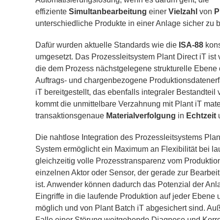
effiziente
Simultanbearbeitung
einer
Vielzahl
von
P
unterschiedliche Produkte in einer Anlage sicher zu 
Dafür wurden aktuelle Standards wie die
ISA-88
kons
umgesetzt. Das Prozessleitsystem Plant Direct iT ist v
die dem Prozess nächstgelegene strukturelle Ebene 
Auftrags- und chargenbezogene Produktionsdatenerf
iT bereitgestellt, das ebenfalls integraler Bestandteil
kommt die unmittelbare Verzahnung mit Plant iT mater
transaktionsgenaue
Materialverfolgung
in
Echtzeit
Die nahtlose Integration des Prozessleitsystems Plant
System ermöglicht ein Maximum an Flexibilität bei l
gleichzeitig volle Prozesstransparenz vom Produktio
einzelnen Aktor oder Sensor, der gerade zur Bearbei
ist. Anwender können dadurch das Potenzial der Anl
Eingriffe in die laufende Produktion auf jeder Ebene
möglich und von Plant Batch iT abgesichert sind. 
Falle einer Störung weitgehende Diagnose und Kor