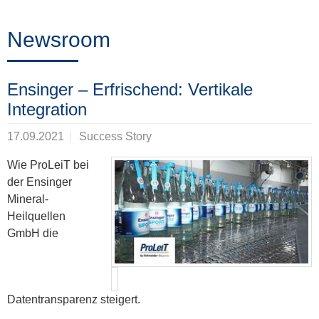
Training
Newsroom
News
Ensinger – Erfrischend: Vertikale
&
Integration
Events
17.09.2021
Success Story
Wie ProLeiT bei
der Ensinger
Partner
Mineral-
Heilquellen
GmbH die
Über
ProLeiT
Datentransparenz steigert.