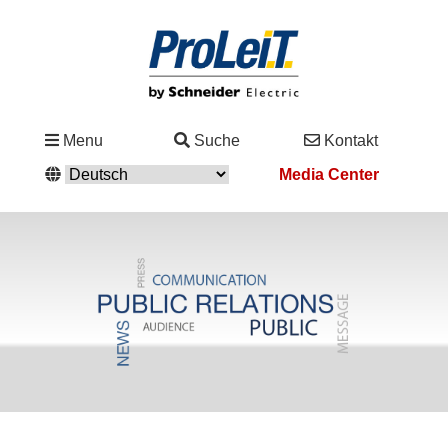
Branchen
Menu
Suche
Kontakt
&
Media Center
Lösungen
Service
&
Support
Academy
&