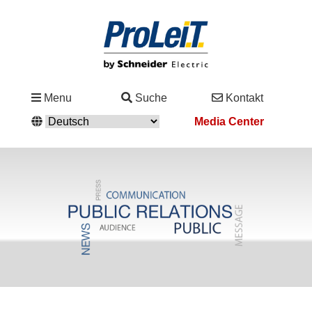
Branchen
Menu
Suche
Kontakt
&
Media Center
Lösungen
Service
&
Support
Academy
&