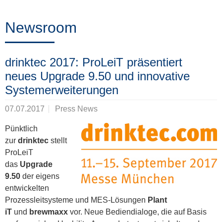
Training
Newsroom
News
drinktec 2017: ProLeiT präsentiert
&
neues Upgrade 9.50 und innovative
Events
Systemerweiterungen
07.07.2017
Press News
Partner
Pünktlich
zur
drinktec
stellt
ProLeiT
das
Upgrade
Über
9.50
der eigens
ProLeiT
entwickelten
Prozessleitsysteme und MES-Lösungen
Plant
iT
und
brewmaxx
vor. Neue Bediendialoge, die auf Basis