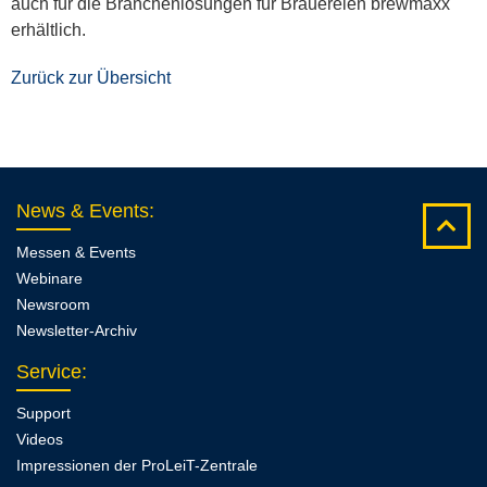
auch für die Branchenlösungen für Brauereien brewmaxx
erhältlich.
Zurück zur Übersicht
News & Events
:
Messen & Events
Webinare
Newsroom
Newsletter-Archiv
Service
:
Support
Videos
Impressionen der ProLeiT-Zentrale