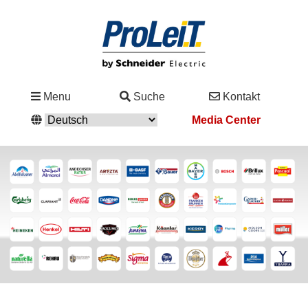
Branchen
Menu
Suche
Kontakt
&
Media Center
Lösungen
Service
&
Support
Academy
&