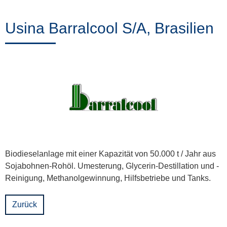
Training
Usina Barralcool S/A, Brasilien
News
&
Events
Partner
Biodieselanlage mit einer Kapazität von 50.000 t / Jahr aus
Sojabohnen-Rohöl. Umesterung, Glycerin-Destillation und -
Über
Reinigung, Methanolgewinnung, Hilfsbetriebe und Tanks.
ProLeiT
Zurück