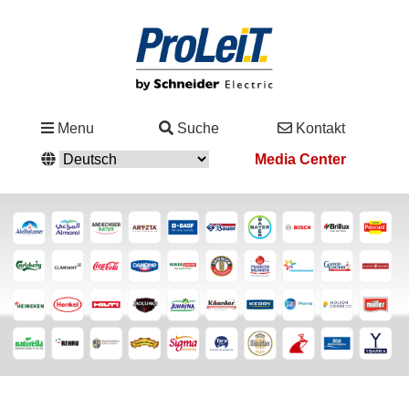
Branchen
Menu
Suche
Kontakt
&
Media Center
Lösungen
Service
&
Support
Academy
&