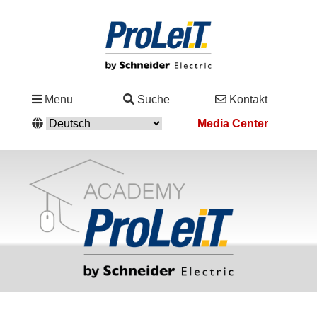
Branchen
Menu
Suche
Kontakt
&
Media Center
Lösungen
Service
&
Support
Academy
&