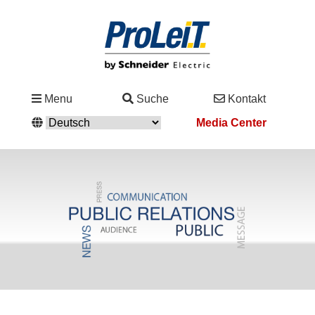
Branchen
Menu
Suche
Kontakt
&
Media Center
Lösungen
Service
&
Support
Academy
&