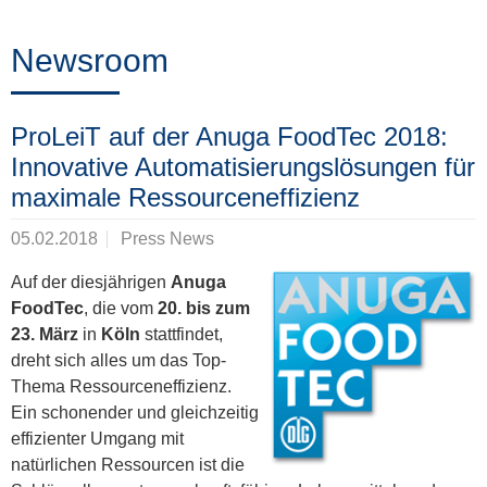
Training
Newsroom
News
ProLeiT auf der Anuga FoodTec 2018:
&
Innovative Automatisierungslösungen für
Events
maximale Ressourceneffizienz
05.02.2018
Press News
Partner
Auf der diesjährigen
Anuga
FoodTec
, die vom
20. bis zum
23. März
in
Köln
stattfindet,
dreht sich alles um das Top-
Über
Thema Ressourceneffizienz.
ProLeiT
Ein schonender und gleichzeitig
effizienter Umgang mit
natürlichen Ressourcen ist die