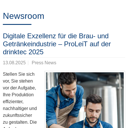
Training
Newsroom
News
Digitale Exzellenz für die Brau- und
&
Getränkeindustrie – ProLeiT auf der
Events
drinktec 2025
13.08.2025
Press News
Partner
Stellen Sie sich
vor, Sie stehen
vor der Aufgabe,
Ihre Produktion
Über
effizienter,
ProLeiT
nachhaltiger und
zukunftssicher
zu gestalten. Die