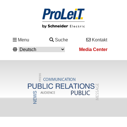
Branchen
Menu
Suche
Kontakt
&
Media Center
Lösungen
Service
&
Support
Academy
&