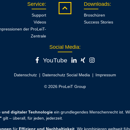
Service
:
Downloads
:
Support
Broschüren
Videos
Success Stories
mpressionen der ProLeiT-
Zentrale
Social Media:
YouTube
Datenschutz
Datenschutz Social Media
Impressum
© 2026 ProLeiT Group
 und digitaler Technologie
ein grundlegendes Menschenrecht ist. Wir
"
gilt – überall, für jeden, jederzeit.
sungen
für
Effizienz und Nachhaltigkeit
. Wir kombinieren weltweit fü