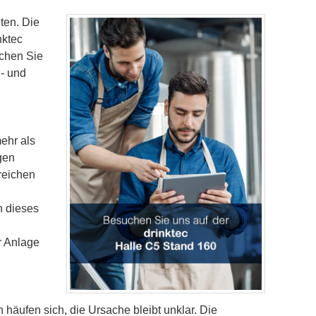
lten. Die
nktec
uchen Sie
- und
e
ehr als
gen
reichen
n dieses
r Anlage
 häufen sich, die Ursache bleibt unklar. Die