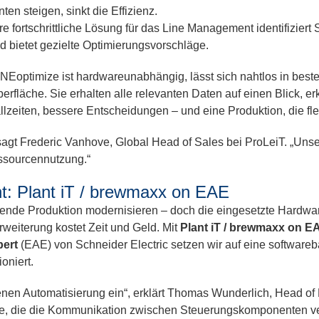
en steigen, sinkt die Effizienz.
fortschrittliche Lösung für das Line Management identifiziert St
d bietet gezielte Optimierungsvorschläge.
INEoptimize ist hardwareunabhängig, lässt sich nahtlos in be
erfläche. Sie erhalten alle relevanten Daten auf einen Blick, 
llzeiten, bessere Entscheidungen – und eine Produktion, die f
“, sagt Frederic Vanhove, Global Head of Sales bei ProLeiT. „Un
essourcennutzung.“
t: Plant iT / brewmaxx on EAE
ende Produktion modernisieren – doch die eingesetzte Hardware 
eiterung kostet Zeit und Geld. Mit
Plant iT / brewmaxx on E
ert
(EAE) von Schneider Electric setzen wir auf eine software
oniert.
fenen Automatisierung ein“, erklärt Thomas Wunderlich, Head of
che, die die Kommunikation zwischen Steuerungskomponenten ve