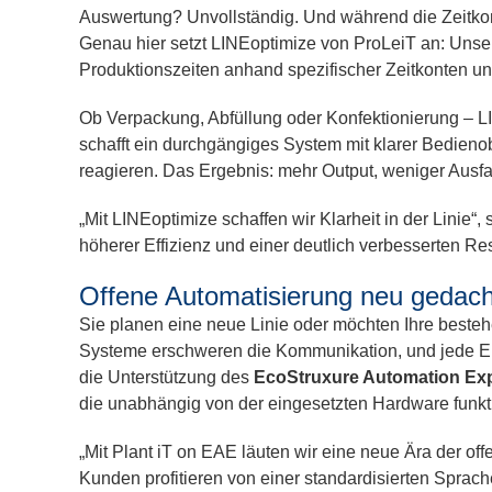
Auswertung? Unvollständig. Und während die Zeitkont
Genau hier setzt LINEoptimize von ProLeiT an: Unsere 
Produktionszeiten anhand spezifischer Zeitkonten un
Ob Verpackung, Abfüllung oder Konfektionierung – L
schafft ein durchgängiges System mit klarer Bedienob
reagieren. Das Ergebnis: mehr Output, weniger Ausfa
„Mit LINEoptimize schaffen wir Klarheit in der Linie
höherer Effizienz und einer deutlich verbesserten R
Offene Automatisierung neu gedach
Sie planen eine neue Linie oder möchten Ihre besteh
Systeme erschweren die Kommunikation, und jede Erw
die Unterstützung des
EcoStruxure Automation Exp
die unabhängig von der eingesetzten Hardware funkti
„Mit Plant iT on EAE läuten wir eine neue Ära der of
Kunden profitieren von einer standardisierten Spra