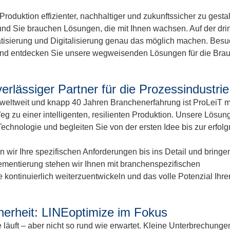
 Produktion effizienter, nachhaltiger und zukunftssicher zu gesta
und Sie brauchen Lösungen, die mit Ihnen wachsen. Auf der dri
tisierung und Digitalisierung genau das möglich machen. Bes
nd entdecken Sie unsere wegweisenden Lösungen für die Brau
rlässiger Partner für die Prozessindustri
n weltweit und knapp 40 Jahren Branchenerfahrung ist ProLeiT m
Weg zu einer intelligenten, resilienten Produktion. Unsere Lösun
echnologie und begleiten Sie von der ersten Idee bis zur erfolg
 wir Ihre spezifischen Anforderungen bis ins Detail und bringe
lementierung stehen wir Ihnen mit branchenspezifischen
kontinuierlich weiterzuentwickeln und das volle Potenzial Ihre
cherheit: LINEoptimize im Fokus
 läuft – aber nicht so rund wie erwartet. Kleine Unterbrechungen