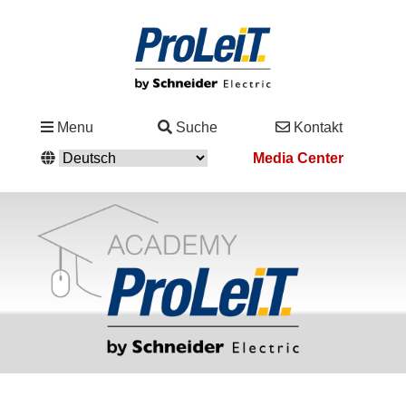
Branchen
Menu
Suche
Kontakt
&
Media Center
Lösungen
Service
&
Support
Academy
&