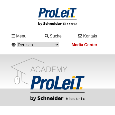
Branchen
Menu
Suche
Kontakt
&
Media Center
Lösungen
Service
&
Support
Academy
&