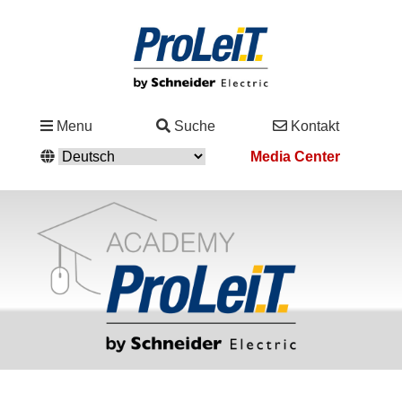
Branchen
Menu
Suche
Kontakt
&
Media Center
Lösungen
Service
&
Support
Academy
&