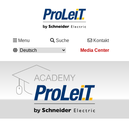
Branchen
Menu
Suche
Kontakt
&
Media Center
Lösungen
Service
&
Support
Academy
&