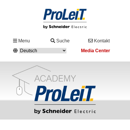
Branchen
Menu
Suche
Kontakt
&
Media Center
Lösungen
Service
&
Support
Academy
&